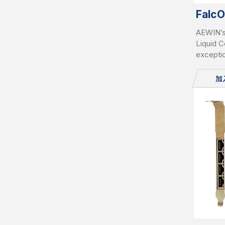
FalcO
AEWIN’s
Liquid C
exceptio
to 1500W
Support
加
platform
detecti
controlle
safe ope
environ