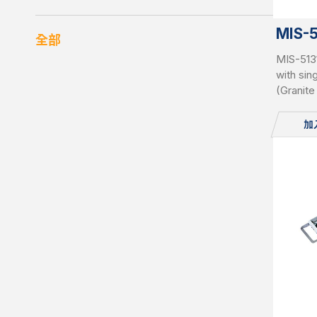
MIS-
全部
MIS-513
with sin
(Granit
RDIMMs 
slots pe
加
pluggab