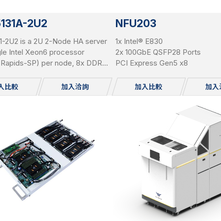
5131A-2U2
NFU203
1-2U2 is a 2U 2-Node HA server
1x Intel® E830
gle Intel Xeon6 processor
2x 100GbE QSFP28 Ports
e Rapids-SP) per node, 8x DDR5
PCI Express Gen5 x8
per node, 3x PCIe Gen5 x16
r node, and total 24x 2.5"
入比較
加入洽詢
加入比較
加入
le NVME SSDs.