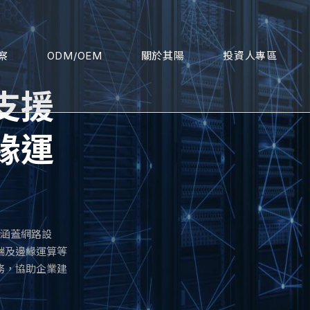
察
ODM/OEM
關於其陽
投資人專區
支援
緣運
品涵蓋網路設
端及邊緣運算等
務，協助企業建