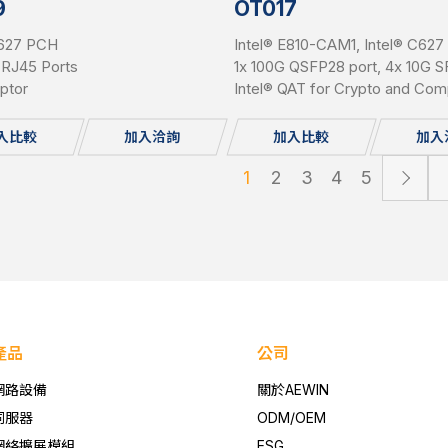
9
OT017
C627 PCH
Intel® E810-CAM1, Intel® C62
 RJ45 Ports
1x 100G QSFP28 port, 4x 10G S
ptor
Intel® QAT for Crypto and Com
入比較
加入洽詢
加入比較
加入
1
2
3
4
5
產品
公司
網路設備
關於AEWIN
伺服器
ODM/OEM
網絡擴展模組
ESG