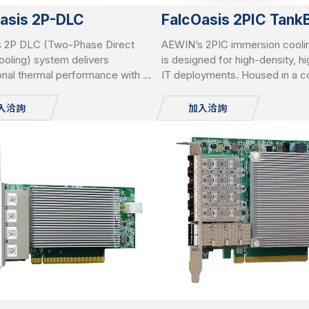
asis 2P-DLC
FalcOasis 2PIC Tank
 2P DLC (Two-Phase Direct
AEWIN’s 2PIC immersion cooli
ooling) system delivers
is designed for high-density, 
nal thermal performance with up
IT deployments. Housed in a 
 cooling capacity per chip.
8U tank, it supports up to 10
ing all major CPU and GPU
servers and delivers up to 20k
入洽詢
加入洽詢
s, it features advanced leakage
capacity. Equipped with liquid-
on and an AI-powered CDU
air/liquid-to-liquid CDU, AI-bas
r for intelligent, efficient, and
controller, vapor recycle, and liq
ration in high-density computing
it supports PFOA/PFOS-free co
ments.
IT redundancy for green, reliab
operation.