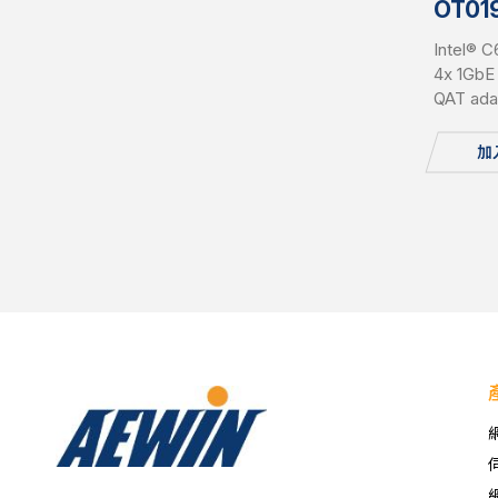
OT01
Intel® 
4x 1GbE
QAT ada
加