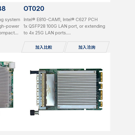
OT020
B8
Intel® E810-CAM1, Intel® C627 PCH
ng system
1x QSFP28 100G LAN port, or extending
high-power
to 4x 25G LAN ports.
compact
2x 10G SFP+ ports
00mm depth
2x 1G RJ45 ports
W cooling
加入比較
加入洽詢
QAT adaptor
to-
ed
uid filter,
olant and
le