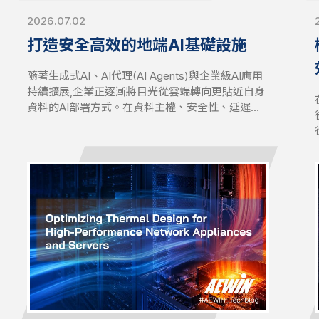
2026.07.02
打造安全高效的地端AI基礎設施
隨著生成式AI、AI代理(AI Agents)與企業級AI應用
持續擴展,企業正逐漸將目光從雲端轉向更貼近自身
資料的AI部署方式。在資料主權、安全性、延遲性
與長期營運成本等考量日益受到重視的驅動下,地端
(On-Premises)AI基礎設施已成為企業追求更高掌
控力、效能與可擴展性的策略性選擇。