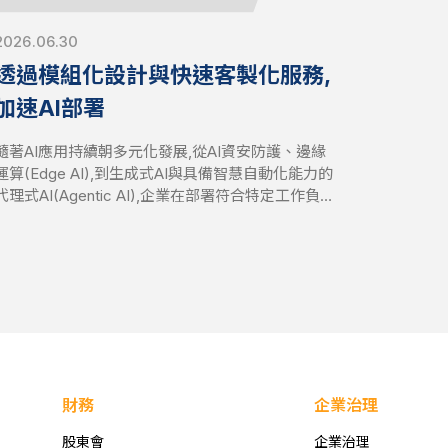
2026.06.30
透過模組化設計與快速客製化服務,
加速AI部署
隨著AI應用持續朝多元化發展,從AI資安防護、邊緣
運算(Edge AI),到生成式AI與具備智慧自動化能力的
代理式AI(Agentic AI),企業在部署符合特定工作負
載需求的基礎設施時,同時面臨控制開發成本與時程
的挑戰日益加劇。AEWIN透過彈性的模組化平台設
計與快速客製化服務,協助企業因應這些挑戰,讓客戶
能快速調整硬體配置,加速產品上市時程並優化總體
擁有成本(TCO)。
財務
企業治理
股東會
企業治理