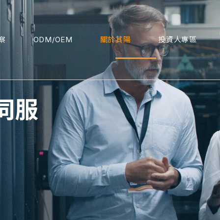
察
ODM/OEM
關於其陽
投資人專區
伺服