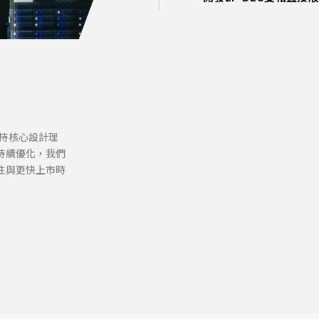
2013
專利「Secure Boot th
已獲得QC080000認證
2020
2001
於台灣證券交易所上市
2016
Intel® Select Soluti
為英特爾開發網絡計算
GPU Accelerated ME
加入 Intel® Network 
2011
Intel Network Builder
2000
成為 Intel® ECA 聯
2015
，秉持核心設計理
成立於台灣台北
持續優化，我們
榮獲Computex Best 
2010
性與更快上市時
推出伺服器產品線
推出全球首款撘載AMD