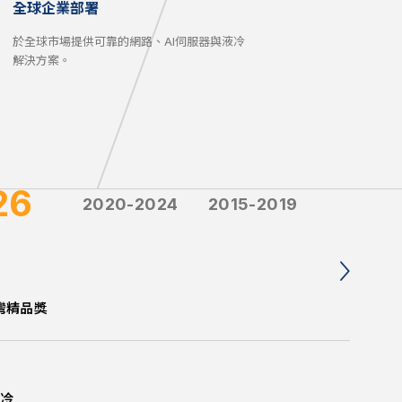
全球企業部署
於全球市場提供可靠的網路、AI伺服器與液冷
解決方案。
26
2020-2024
2015-2019
2010-2
台灣精品獎
冷
公室
劃
處
備雙Intel® Xeon處理器
液冷
新台五路一段97號32樓
網路設備
的專利
線