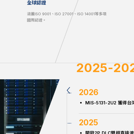
全球認證
涵蓋ISO 9001、ISO 27001、ISO 14001等多項
國際認證。
2025-20
05-2009
2000-2004
2026
2023
2019
2014
2008
2003
MIS-5131-2U2 獲得
開發2PIC雙相浸沒式液
加入Qisda集團
設立美國聖荷西設立辦
加入 AMD® ECSD 計
設立中國北京分公司
設立深圳成立中國辦事
推出了2U機架式伺服器，配
2025
2021
2018
2006
2002
開發2P DLC雙相直接
總部搬遷至新北市汐止區
全球推出首款 EPYC® 
獲得可更換網路介面卡
推出網絡安全設備產品