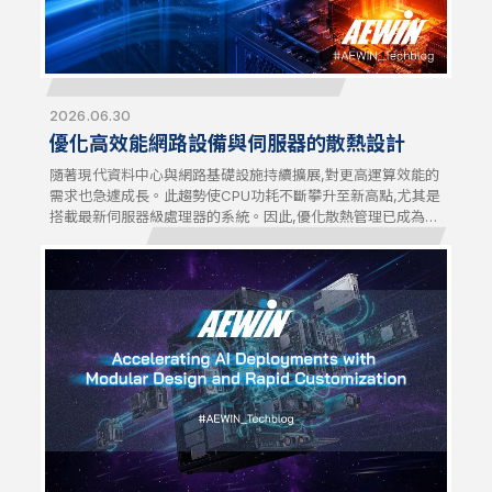
2026.06.30
優化高效能網路設備與伺服器的散熱設計
隨著現代資料中心與網路基礎設施持續擴展,對更高運算效能的
需求也急遽成長。此趨勢使CPU功耗不斷攀升至新高點,尤其是
搭載最新伺服器級處理器的系統。因此,優化散熱管理已成為直
接影響系統穩定性與效能的關鍵設計要素。高效能網路設備與
伺服器,需要先進的散熱解決方案,才能在高負載運作下維持效
能表現