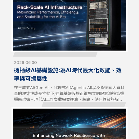
2026.06.30
機櫃級AI基礎設施:為AI時代最大化效能、效
率與可擴展性
在生成式AI(Gen AI)、代理式AI(Agentic AI)以及背後龐大資料
量的爆炸性成長推動下,運算基礎設施正從獨立伺服器演進為機
櫃級架構。現代AI工作負載需要運算、網路、儲存與散熱解決
方案緊密整合,才能發揮最大效能與效率。面向未來的AI基礎設
施,已成為AI時代不可或缺的根基。