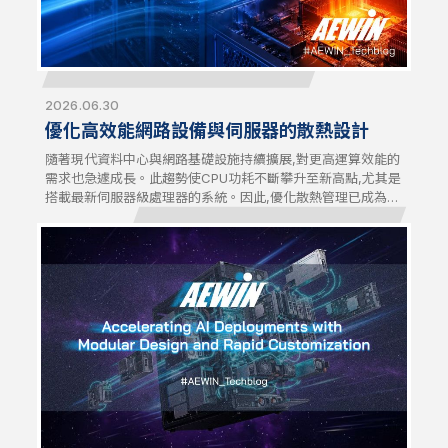
2026.06.30
優化高效能網路設備與伺服器的散熱設計
隨著現代資料中心與網路基礎設施持續擴展,對更高運算效能的
需求也急遽成長。此趨勢使CPU功耗不斷攀升至新高點,尤其是
搭載最新伺服器級處理器的系統。因此,優化散熱管理已成為直
接影響系統穩定性與效能的關鍵設計要素。高效能網路設備與
伺服器,需要先進的散熱解決方案,才能在高負載運作下維持效
能表現