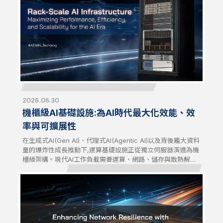
2026.06.30
機櫃級AI基礎設施:為AI時代最大化效能、效
率與可擴展性
在生成式AI(Gen AI)、代理式AI(Agentic AI)以及背後龐大資料
量的爆炸性成長推動下,運算基礎設施正從獨立伺服器演進為機
櫃級架構。現代AI工作負載需要運算、網路、儲存與散熱解決
方案緊密整合,才能發揮最大效能與效率。面向未來的AI基礎設
施,已成為AI時代不可或缺的根基。