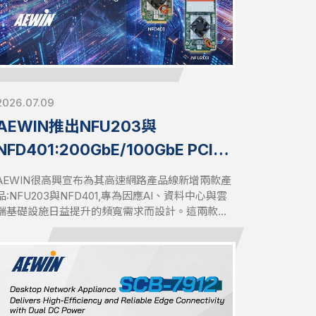
2026.07.09
AEWIN推出NFU203與
NFD401:200GbE/100GbE PCIe
Gen5高速網路擴充模組
AEWIN很高興宣布為其高速網路產品線新增兩款產
品:NFU203與NFD401,專為因應AI、資料中心與雲
端基礎設施日益提升的頻寬需求而設計。這兩款次
世代PCIe Gen5模組,為效能要求最嚴苛的網路環境
提供卓越的傳輸效能、彈性與可靠性。