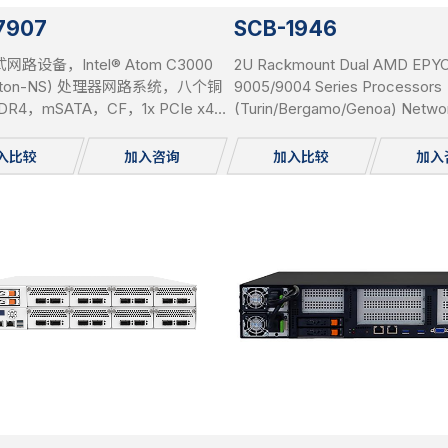
7907
SCB-1946
网路设备，Intel® Atom C3000
2U Rackmount Dual AMD EPY
erton-NS) 处理器网路系统，八个铜
9005/9004 Series Processors
DR4，mSATA，CF，1x PCIe x4
(Turin/Bergamo/Genoa) Netwo
旁路
System, support DDR5 RDIMM
2TB, 8x PCIe Gen5 x8 Networ
入比较
加入咨询
加入比较
加入
Bays, 2x 2.5”, SATA HDD hot-
IPMI, USB 3.0, 2x 1GbE, 1x Cons
mSATA/miniPCI-E, 2x M.2, Red
PSU