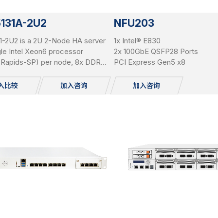
5131A-2U2
NFU203
1-2U2 is a 2U 2-Node HA server
1x Intel® E830
gle Intel Xeon6 processor
2x 100GbE QSFP28 Ports
e Rapids-SP) per node, 8x DDR5
PCI Express Gen5 x8
per node, 3x PCIe Gen5 x16
r node, and total 24x 2.5"
入比较
加入咨询
加入咨询
le NVME SSDs.