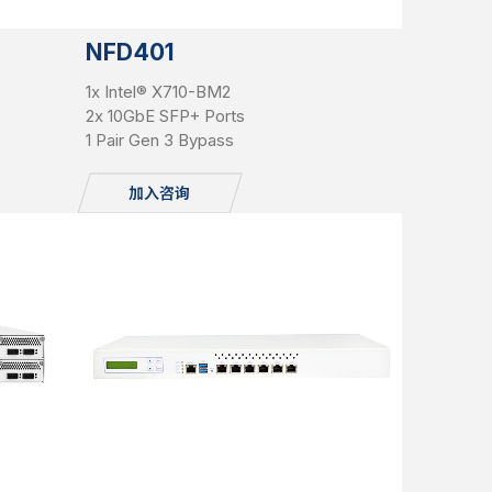
NFD401
1x Intel® X710-BM2
2x 10GbE SFP+ Ports
1 Pair Gen 3 Bypass
加入咨询