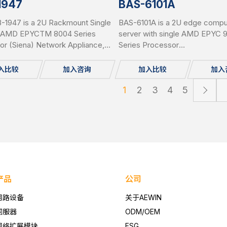
1947
BAS-6101A
-1947 is a 2U Rackmount Single
BAS-6101A is a 2U edge compu
 AMD EPYCTM 8004 Series
server with single AMD EPYC
or (Siena) Network Appliance,
Series Processor
 12x DDR5 RDIMM up to 1.152TB
(Turin/Bergamo/Genoa), 24x D
r DIMM), 8x PCIe 5 x 8 slot for
8x PCIe slots & 1x OCP3.0 slot 
入比较
加入咨询
加入比较
加入
 Expansion Module, 1x 2.5”
different add-on cards and 6x 
 SATA HDD, IPMI, 2 USB, 2x 1GbE,
swappable 2.5” SATA/NVMe
1
2
3
4
5
le, miniPCIe, mSATA, 2 x M.2
MC, Redundant PSU
产品
公司
网路设备
关于AEWIN
伺服器
ODM/OEM
网络扩展模块
ESG