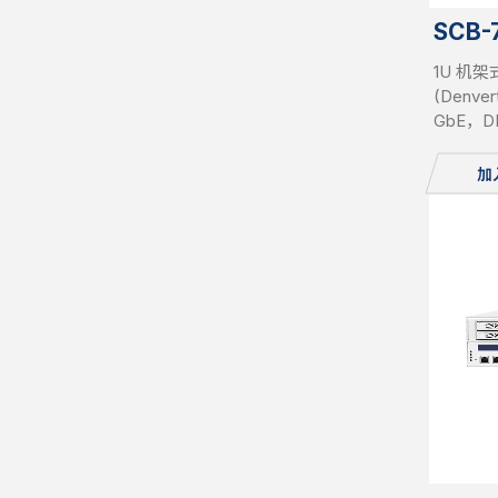
SCB-
1U 机架式
(Denv
GbE，D
插槽，
加