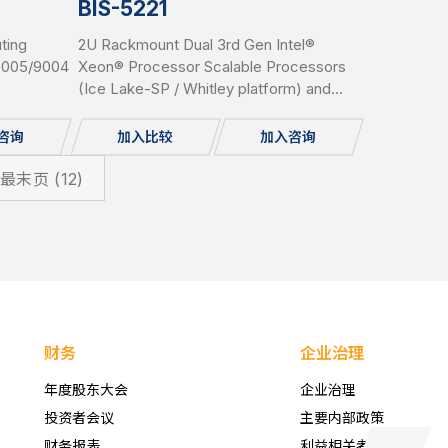
BIS-5221
ting
2U Rackmount Dual 3rd Gen Intel®
 9005/9004
Xeon® Processor Scalable Processors
(Ice Lake-SP / Whitley platform) and
DR5 slots,
Intel® C621A/C627A PCH Hybrid Storage
for
Server, support 32x DDR4(up to
咨询
加入比较
加入咨询
hot-
3200MHz) per system, supporting 2x
OCP 3.0 Network Cards, 12x bays 3.5”
最末页 (12)
Hot-Swap SAS/SATA HDD, IPMI, USB
3.0/2.0, 2x 1GbE, 1 Console, 2x M.2,
Redundant PSU.
财务
企业治理
年度股东大会
企业治理
投资者会议
主要内部政策
财务报表
利益相关者服务