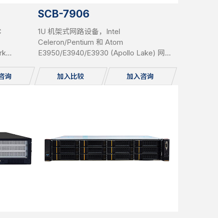
SCB-7906
C
1U 机架式网路设备，Intel
Celeron/Pentium 和 Atom
rk
E3950/E3940/E3930 (Apollo Lake) 网路
 up to
系统，6x 铜 GbE，eMMC，mSATA，
k Module
SATA，PCIe，Gen3 绕过
咨询
加入比较
加入咨询
swappable,
ole, 1x
undant