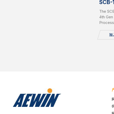
SCB-
The SCB
4th Gen
Process
support
(96GB Pe
加
Network
Internal
1x Conso
2280, B