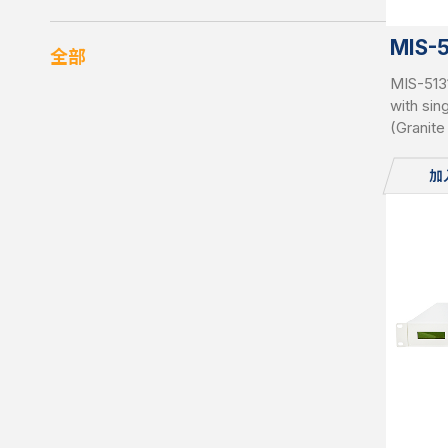
MIS-
全部
MIS-513
with sin
(Granit
RDIMMs 
slots pe
加
pluggab