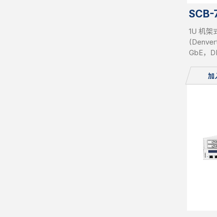
SCB-
1U 机架式
(Denv
GbE，D
插槽，
加