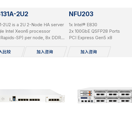
5131A-2U2
NFU203
1-2U2 is a 2U 2-Node HA server
1x Intel® E830
gle Intel Xeon6 processor
2x 100GbE QSFP28 Ports
e Rapids-SP) per node, 8x DDR5
PCI Express Gen5 x8
per node, 3x PCIe Gen5 x16
r node, and total 24x 2.5"
入比较
加入咨询
加入咨询
le NVME SSDs.