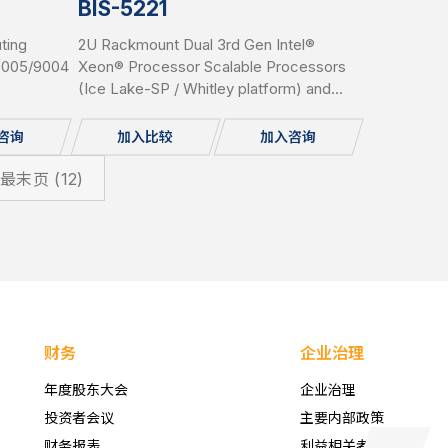
BIS-5221
ting
2U Rackmount Dual 3rd Gen Intel®
 9005/9004
Xeon® Processor Scalable Processors
(Ice Lake-SP / Whitley platform) and
DR5 slots,
Intel® C621A/C627A PCH Hybrid Storage
for
Server, support 32x DDR4(up to
咨询
加入比较
加入咨询
hot-
3200MHz) per system, supporting 2x
OCP 3.0 Network Cards, 12x bays 3.5”
最末页 (12)
Hot-Swap SAS/SATA HDD, IPMI, USB
3.0/2.0, 2x 1GbE, 1 Console, 2x M.2,
Redundant PSU.
财务
企业治理
年度股东大会
企业治理
投资者会议
主要内部政策
财务报表
利益相关者服务