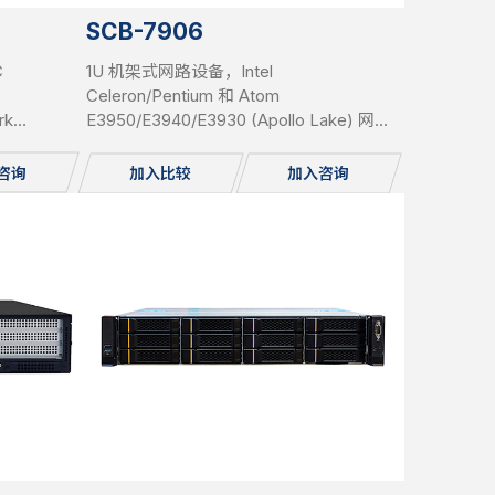
SCB-7906
C
1U 机架式网路设备，Intel
Celeron/Pentium 和 Atom
rk
E3950/E3940/E3930 (Apollo Lake) 网路
 up to
系统，6x 铜 GbE，eMMC，mSATA，
k Module
SATA，PCIe，Gen3 绕过
咨询
加入比较
加入咨询
swappable,
ole, 1x
undant