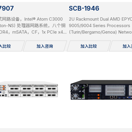
7907
SCB-1946
网路设备，Intel® Atom C3000
2U Rackmount Dual AMD EPY
erton-NS) 处理器网路系统，八个铜
9005/9004 Series Processors
DR4，mSATA，CF，1x PCIe x4
(Turin/Bergamo/Genoa) Netwo
旁路
System, support DDR5 RDIMM
2TB, 8x PCIe Gen5 x8 Networ
入比较
加入咨询
加入比较
加入
Bays, 2x 2.5”, SATA HDD hot-
IPMI, USB 3.0, 2x 1GbE, 1x Cons
mSATA/miniPCI-E, 2x M.2, Red
PSU