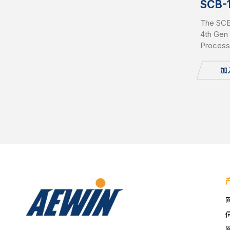
SCB-
The SCB
4th Gen
Process
support
(96GB Pe
加
Network
Internal
1x Conso
2280, B