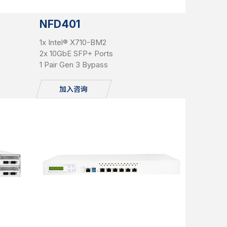
NFD401
1x Intel® X710-BM2
2x 10GbE SFP+ Ports
1 Pair Gen 3 Bypass
加入咨询