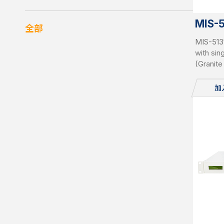
MIS-
全部
MIS-513
with sin
(Granit
RDIMMs 
slots pe
加
pluggab