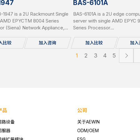
1947
BAS-6101A
-1947 is a 2U Rackmount Single
BAS-6101A is a 2U edge compu
 AMD EPYCTM 8004 Series
server with single AMD EPYC
or (Siena) Network Appliance,
Series Processor
 12x DDR5 RDIMM up to 1.152TB
(Turin/Bergamo/Genoa), 24x D
r DIMM), 8x PCIe 5 x 8 slot for
8x PCIe slots & 1x OCP3.0 slot 
入比较
加入咨询
加入比较
加入
 Expansion Module, 1x 2.5”
different add-on cards and 6x 
 SATA HDD, IPMI, 2 USB, 2x 1GbE,
swappable 2.5” SATA/NVMe
1
2
3
4
5
le, miniPCIe, mSATA, 2 x M.2
MC, Redundant PSU
产品
公司
网路设备
关于AEWIN
伺服器
ODM/OEM
网络扩展模块
ESG