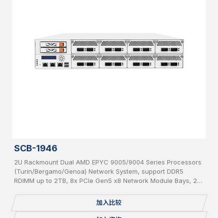
SCB-1946
2U Rackmount Dual AMD EPYC 9005/9004 Series Processors
(Turin/Bergamo/Genoa) Network System, support DDR5
RDIMM up to 2TB, 8x PCIe Gen5 x8 Network Module Bays, 2x
2.5”, SATA HDD hot-swappable, IPMI, USB 3.0, 2x 1GbE, 1x
Console, 1x mSATA/miniPCI-E, 2x M.2, Redundant PSU
加入比较