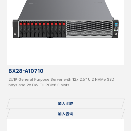
BX28-A10710
2U1P General Purpose Server with 12x 2.5" U.2 NVMe SSD
bays and 2x DW FH PCIe6.0 slots
加入比较
加入咨询