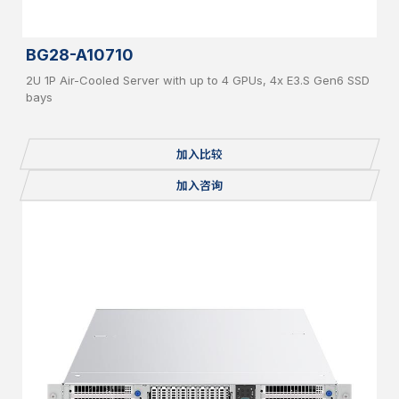
BG28-A10710
2U 1P Air-Cooled Server with up to 4 GPUs, 4x E3.S Gen6 SSD
bays
加入比较
加入咨询