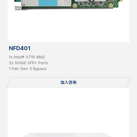
NFD401
1x Intel® X710-BM2
2x 10GbE SFP+ Ports
1 Pair Gen 3 Bypass
加入咨询