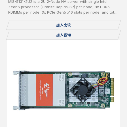
MIS-5131-2U2 is a 2U 2-Node HA server with single Intel
Xeon6 processor (Granite Rapids-SP) per node, 8x DDR5
RDIMMs per node, 3x PCIe Gen5 x16 slots per node, and total
24x 2.5" pluggable NVME SSDs.
加入比较
加入咨询