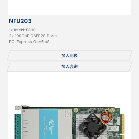
NFU203
1x Intel® E830
2x 100GbE QSFP28 Ports
PCI Express Gen5 x8
加入比较
加入咨询